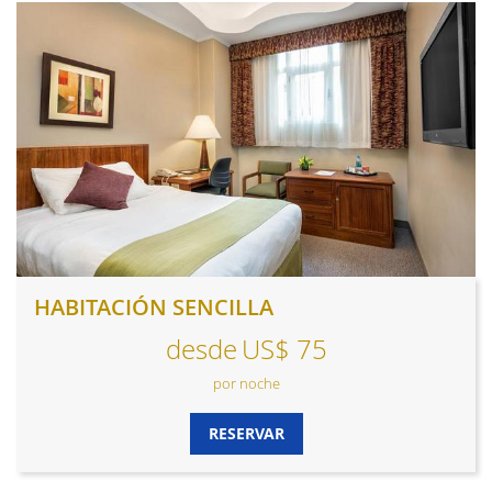
HABITACIONES
HABITACIÓN SENCILLA
desde
US$ 75
por noche
RESERVAR