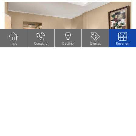
Inicio
Contacto
Destino
Ofertas
Reservar
HABITACIÓN MATRIMONIAL
desde
US$ 77
por noche
RESERVAR